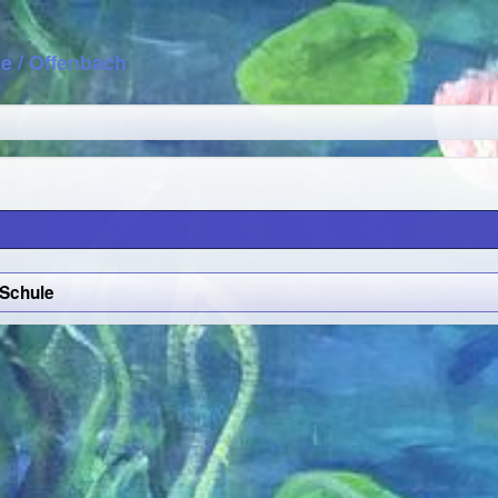
le
/ Offenbach
 Schule