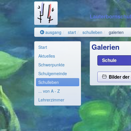
Lauterbornschu
ausgang
start
schulleben
galerien
Galerien
Start
Aktuelles
Schule
Schwerpunkte
Schulgemeinde
Bilder der
Schulleben
... von A - Z
Lehrerzimmer