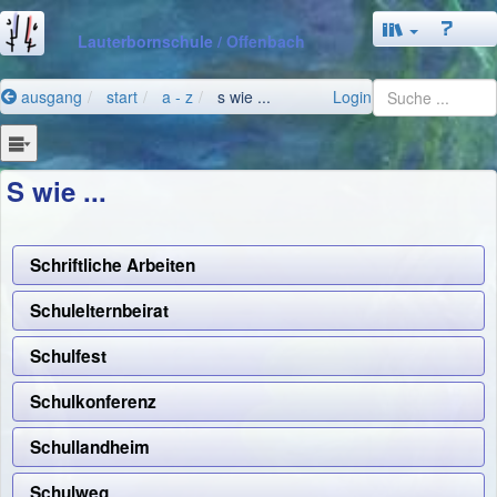
Lauterbornschule
/ Offenbach
ausgang
start
a - z
s wie ...
Login
S wie ...
Schriftliche Arbeiten
Schulelternbeirat
Schulfest
Schulkonferenz
Schullandheim
Schulweg