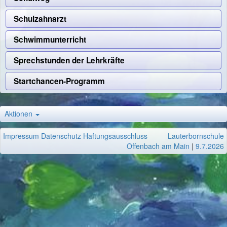
Schulzahnarzt
Schwimmunterricht
Sprechstunden der Lehrkräfte
Startchancen-Programm
Aktionen
Impressum
Datenschutz
Haftungsausschluss
Lauterbornschule
Offenbach am Main
|
9.7.2026